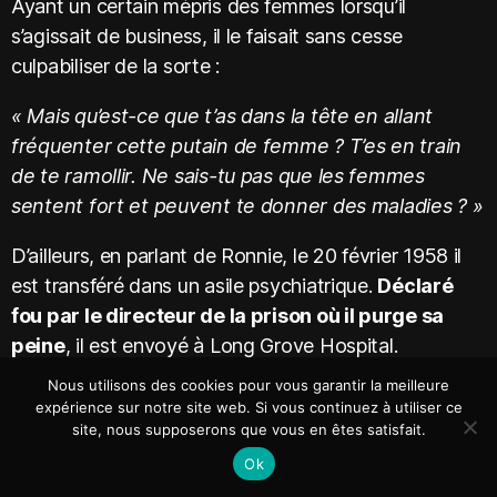
Ayant un certain mépris des femmes lorsqu’il
s’agissait de business, il le faisait sans cesse
culpabiliser de la sorte :
« Mais qu’est-ce que t’as dans la tête en allant
fréquenter cette putain de femme ? T’es en train
de te ramollir. Ne sais-tu pas que les femmes
sentent fort et peuvent te donner des maladies ? »
D’ailleurs, en parlant de Ronnie, le 20 février 1958 il
est transféré dans un asile psychiatrique.
Déclaré
fou par le directeur de la prison où il purge sa
peine
, il est envoyé à Long Grove Hospital.
Lors de ce séjour en asile, les médecins lui
Nous utilisons des cookies pour vous garantir la meilleure
diagnostiquent en effet un cas de schizophrénie et
expérience sur notre site web. Si vous continuez à utiliser ce
site, nous supposerons que vous en êtes satisfait.
de paranoïa. Selon eux, Ronnie ne peut être
entièrement guéri de ses troubles psychotiques.
Ok
Pour atténuer sa psychose, il est contraint de